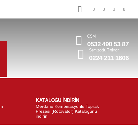
GSM
0532 490 53 87
Semizoğlu Traktör
0224 211 1606
KATALOĞU İNDİRİN
un
Merdane Kombinasyonlu Toprak
Frezesi (Rotovatör) Kataloğunu
indirin