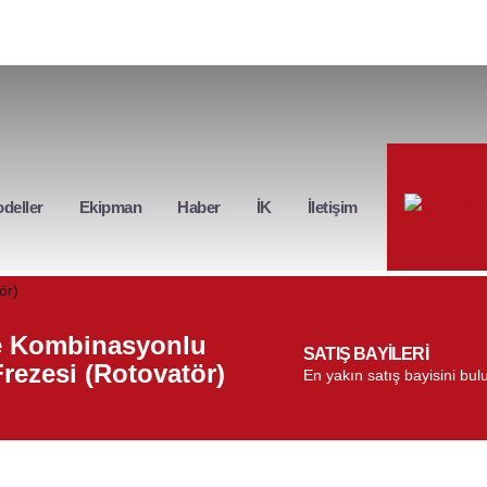
deller
Ekipman
Haber
İK
İletişim
 Kombinasyonlu
SATIŞ BAYİLERİ
rezesi (Rotovatör)
En yakın satış bayisini bul