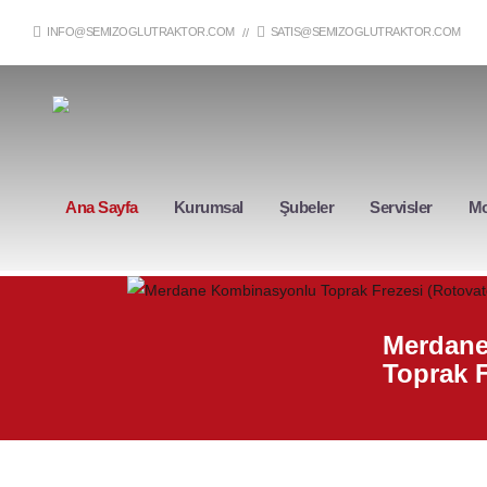
INFO@SEMIZOGLUTRAKTOR.COM
SATIS@SEMIZOGLUTRAKTOR.COM
//
Ana Sayfa
Kurumsal
Şubeler
Servisler
Mo
Merdane
Toprak F