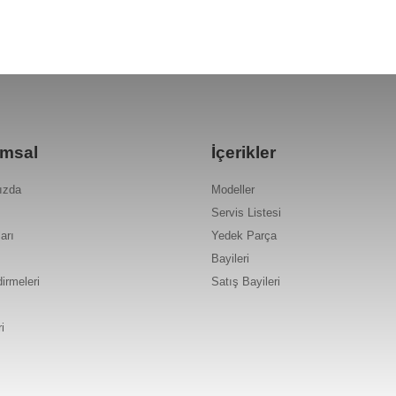
msal
İçerikler
ızda
Modeller
Servis Listesi
arı
Yedek Parça
Bayileri
dirmeleri
Satış Bayileri
i