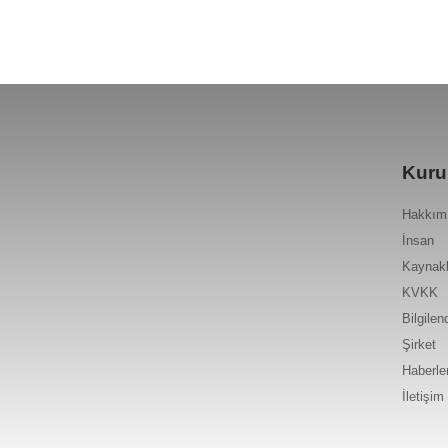
Kuru
Hakkım
İnsan
Kaynakl
KVKK
Bilgilen
Şirket
Haberler
İletişim